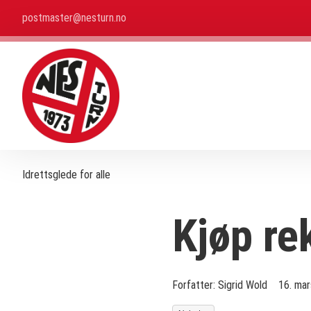
postmaster@nesturn.no
Idrettsglede for alle
Kjøp re
Forfatter:
Sigrid Wold
16. ma