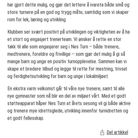
har gjort dette mulig, og gjør det lettere å ivareta både små og
store turnere på en god og trygg måte, samtidig som vi skaper
rom for lek, læring og utvikling.
Klubben ser svært positivt på utviklingen og viktigheten av å ha
et stort og engasjert trenerteam. Vi ønsker å rette en stor
takk til alle som engasjerer seg i Nes Turn – både trenere,
medtrenere, foreldre og frivillige – som gjør det mulig å gi så
mange barn og unge en positiv turnopplevelse. Sammen kan vi
skape et bredere tilbud og legge til rette for mestring, trivsel
og ferdighetsutvikling for barn og unge i lokalmiljøet.
En ekstra varm velkomst går til våre nye trenere, samt til alle
nye gymnaster som nå blir en del av miljøet vårt. Med et godt
støtteapparat håper Nes Turn at årets sesong vil gi både aktive
og trenere mye idrettsglede, utvikling innenfor turnidretten og
et godt fellesskap.
Del artikkel