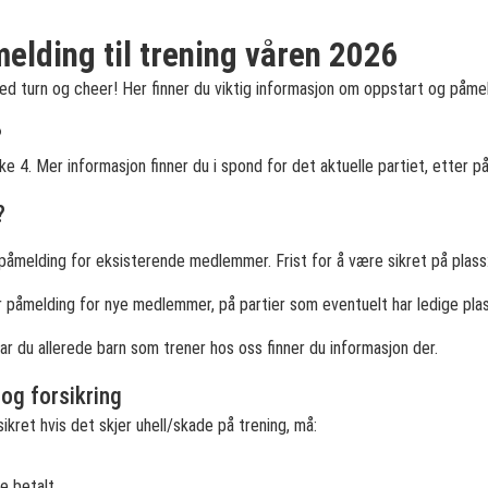
elding til trening våren 2026
med turn og cheer! Her finner du viktig informasjon om oppstart og påmel
?
uke 4. Mer informasjon finner du i spond for det aktuelle partiet, etter 
?
r påmelding for eksisterende medlemmer. Frist for å være sikret på plass: 
er påmelding for nye medlemmer, på partier som eventuelt har ledige pla
ar du allerede barn som trener hos oss finner du informasjon der.
og forsikring
sikret hvis det skjer uhell/skade på trening, må:
e betalt