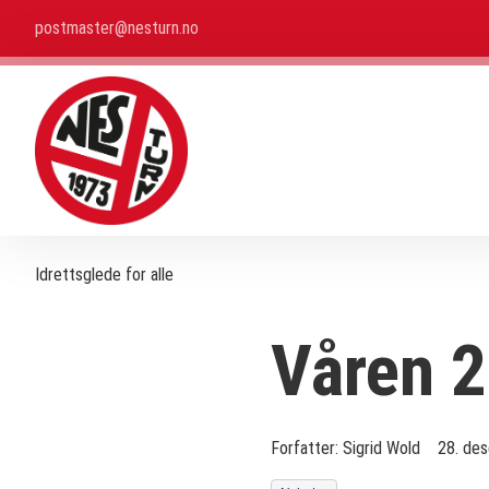
postmaster@nesturn.no
Idrettsglede for alle
Våren 
Forfatter:
Sigrid Wold
28. de